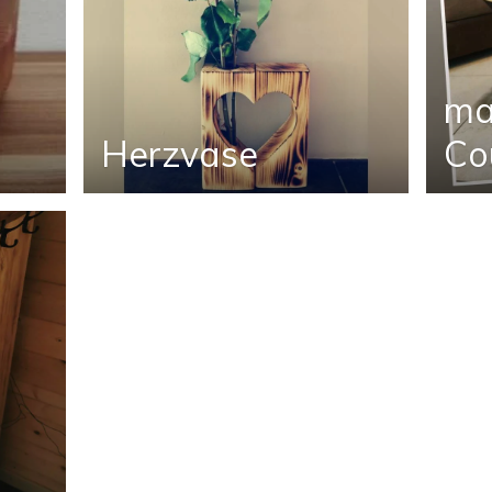
ma
Herzvase
Co