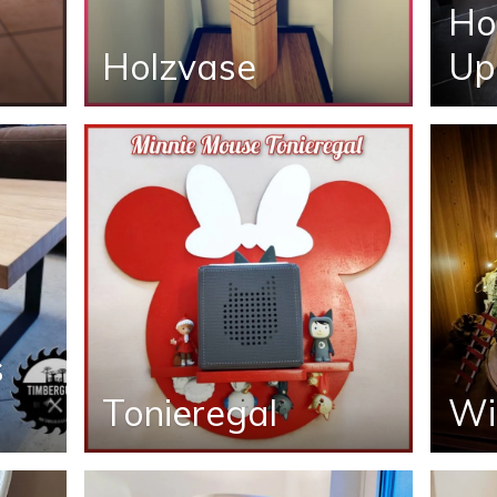
r
Ho
Holzvase
Up
s
Tonieregal
Wi