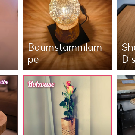
Baumstammlam
Sh
pe
Di