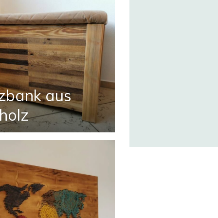
tzbank aus
tholz