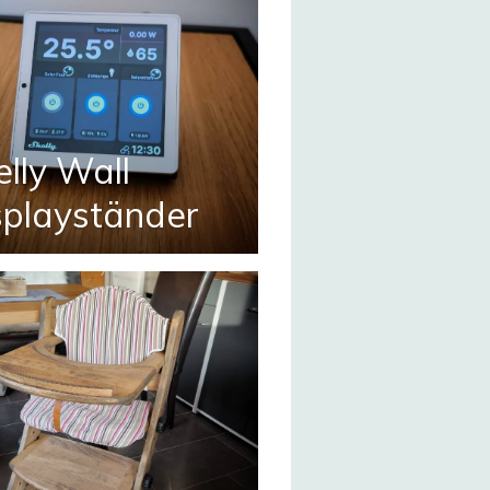
elly Wall
splayständer