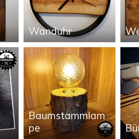
Wanduhr
We
Baumstammlam
pe
Bü