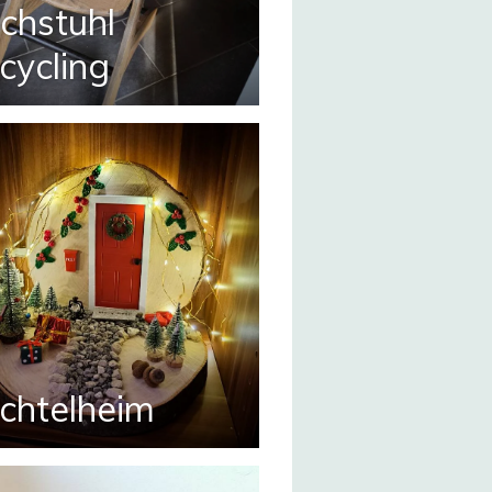
chstuhl
cycling
chtelheim