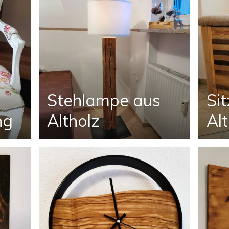
Stehlampe aus
Si
ng
Altholz
Al