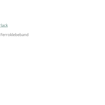
rlack
 Ferroklebeband