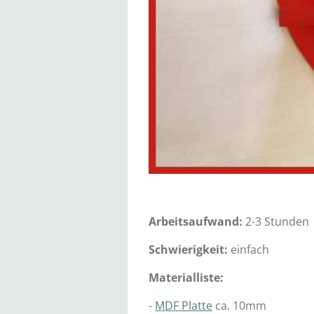
Arbeitsaufwand:
2-3 Stunden
Schwierigkeit:
einfach
Materialliste:
-
MDF Platte
ca. 10mm