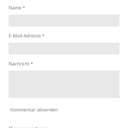
n
n
n
n
Name *
E-Mail-Adresse *
Nachricht *
Kommentar absenden