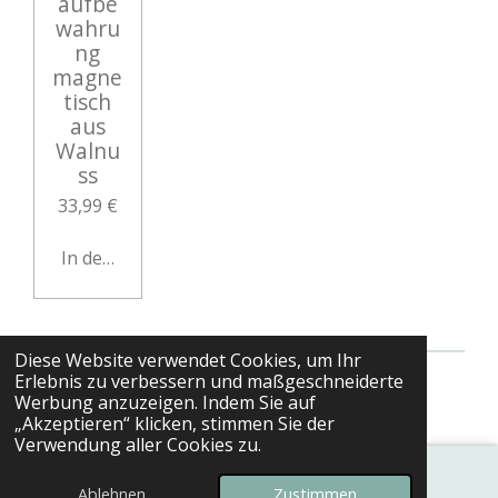
aufbe
wahru
ng
magne
tisch
aus
Walnu
ss
33,99 €
In den Warenkorb
Diese Website verwendet Cookies, um Ihr
Erlebnis zu verbessern und maßgeschneiderte
© 2022 Timberguru.de
Werbung anzuzeigen. Indem Sie auf
„Akzeptieren“ klicken, stimmen Sie der
Verwendung aller Cookies zu.
Ablehnen
Zustimmen