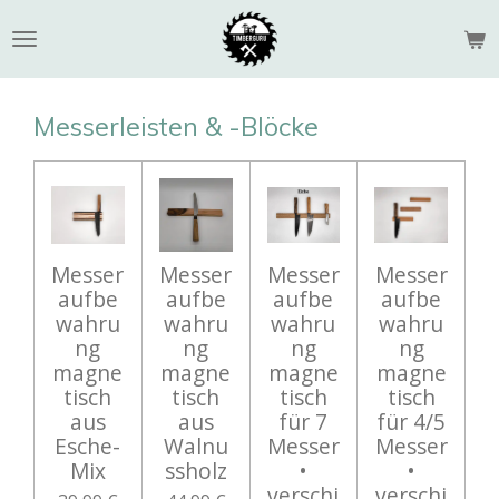
Zum
Hauptinhalt
springen
Messerleisten & -Blöcke
Messer
Messer
Messer
Messer
aufbe
aufbe
aufbe
aufbe
wahru
wahru
wahru
wahru
ng
ng
ng
ng
magne
magne
magne
magne
tisch
tisch
tisch
tisch
aus
aus
für 7
für 4/5
Esche-
Walnu
Messer
Messer
Mix
ssholz
•
•
verschi
verschi