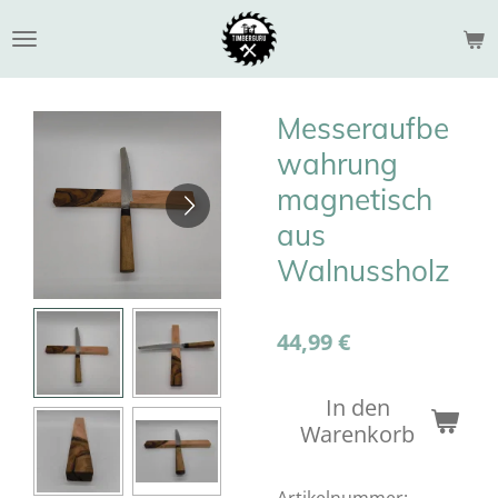
Zum
Hauptinhalt
springen
Messeraufbe
wahrung
magnetisch
aus
Walnussholz
44,99 €
In den
Warenkorb