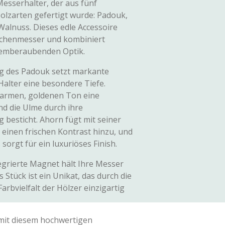
esserhalter, der aus fünf
olzarten gefertigt wurde: Padouk,
Walnuss. Dieses edle Accessoire
 Küchenmesser und kombiniert
atemberaubenden Optik.
ng des Padouk setzt markante
Halter eine besondere Tiefe.
warmen, goldenen Ton eine
d die Ulme durch ihre
besticht. Ahorn fügt mit seiner
 einen frischen Kontrast hinzu, und
orgt für ein luxuriöses Finish.
tegrierte Magnet hält Ihre Messer
s Stück ist ein Unikat, das durch die
rbvielfalt der Hölzer einzigartig
 mit diesem hochwertigen