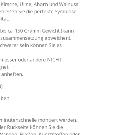
 Kirsche, Ulme, Ahorn und Walnuss
enießen Sie die perfekte Symbiose
tät.
bis ca. 150 Gramm Gewicht (kann
alzusammensetzung abweichen).
schwerer sein können Sie es
ikmesser oder andere NICHT-
net.
 anheften.
B)
eben
 minutenschnelle montiert werden.
er Rückseite können Sie die
Wänden, Fließen, Kunststoffen oder