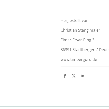
Hergestellt von
Christian Stanglmaier
Elmer-Fryar-Ring 3
86391 Stadtbergen / Deut
www.timberguru.de
T
T
T
e
e
e
i
i
i
l
l
l
e
e
e
n
n
n