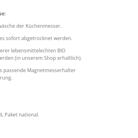
se:
wäsche der Küchenmesser.
es sofort abgetrocknet werden.
serer lebensmittelechten BIO
erden (in unserem Shop erhaltlich).
ns passende Magnetmesserhalter
hrung.
L Paket national.