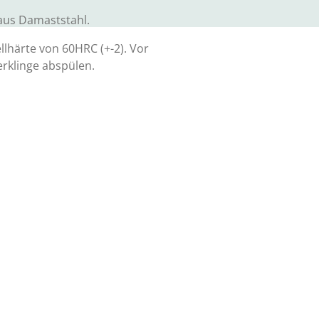
aus Damaststahl.
llhärte von 60HRC (+-2). Vor
rklinge abspülen.