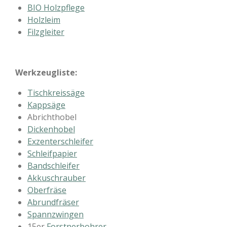
BIO Holzpflege
Holzleim
Filzgleiter
Werkzeugliste:
Tischkreissäge
Kappsäge
Abrichthobel
Dickenhobel
Exzenterschleifer
Schleifpapier
Bandschleifer
Akkuschrauber
Oberfräse
Abrundfräser
Spannzwingen
15er
Forstnerbohrer