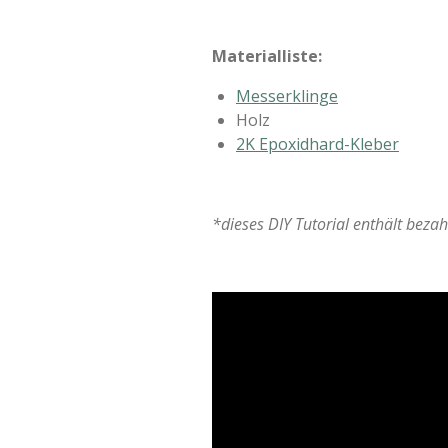
Materialliste:
Messerklinge
Holz
2K Epoxidhard-Kleber
*dieses DIY Tutorial enthält bezah