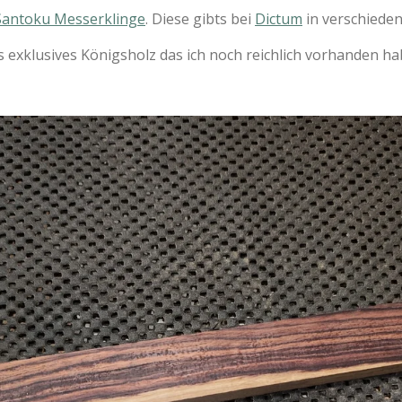
Santoku Messerklinge
. Diese gibts bei
Dictum
in verschiede
s exklusives Königsholz das ich noch reichlich vorhanden ha