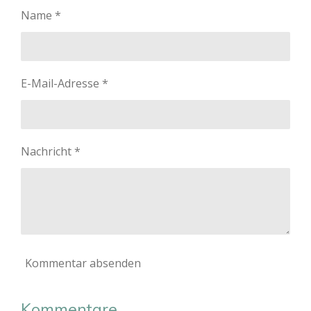
n
n
n
n
Name *
E-Mail-Adresse *
Nachricht *
Kommentar absenden
Kommentare